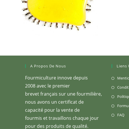
A Propos De Nous
Liens 
Fourmiculture innove depuis
Mentio
2008 avec le premier
Condit
brevet français sur une fourmilière,
Politiq
nous avons un certificat de
Formul
capacité pour la vente de
S’
FAQ
fourmis et travaillons chaque jour
da
pour des produits de qualité.
u