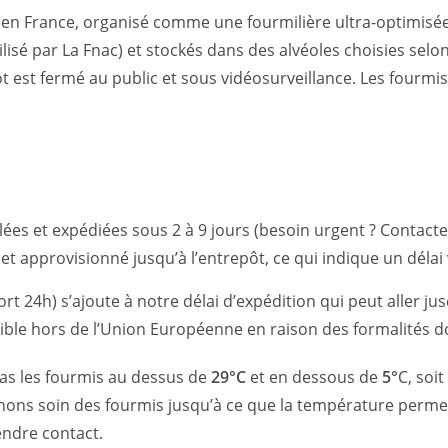
en France, organisé comme une fourmilière ultra-optimisée. 
isé par La Fnac) et stockés dans des alvéoles choisies selo
ôt est fermé au public et sous vidéosurveillance. Les fourmis
lées et expédiées sous 2 à 9 jours (besoin urgent ? Contact
 et approvisionné jusqu’à l’entrepôt, ce qui indique un délai 
ort 24h) s’ajoute à notre délai d’expédition qui peut aller ju
ble hors de l’Union Européenne en raison des formalités d
as les fourmis au dessus de
29°C
et en dessous de
5°
C, soi
ns soin des fourmis jusqu’à ce que la température permett
endre contact.