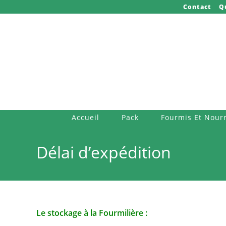
Skip
Contact
Q
to
content
Accueil
Pack
Fourmis Et Nourr
Délai d’expédition
Le stockage à la Fourmilière :