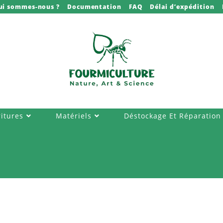
ui sommes-nous ?
Documentation
FAQ
Délai d’expédition
itures
Matériels
Déstockage Et Réparation