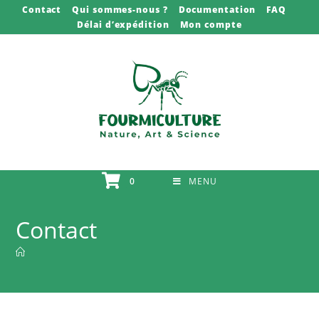
Contact
Qui sommes-nous ?
Documentation
FAQ
Délai d’expédition
Mon compte
0
MENU
Contact