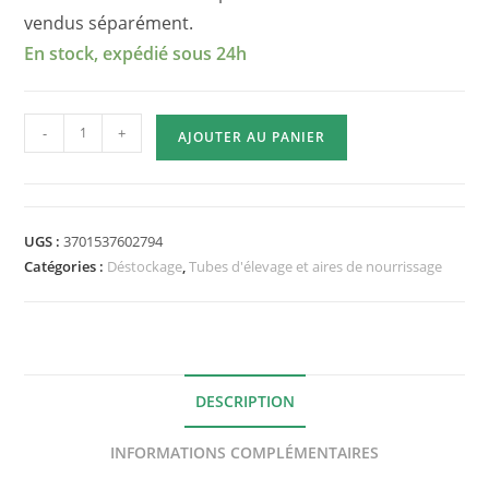
vendus séparément.
En stock, expédié sous 24h
quantité
-
+
AJOUTER AU PANIER
de
Aire
de
chasse
UGS :
3701537602794
verre
Catégories :
Déstockage
,
Tubes d'élevage et aires de nourrissage
Ants
Labs®
pour
tube
de
DESCRIPTION
18mm
INFORMATIONS COMPLÉMENTAIRES