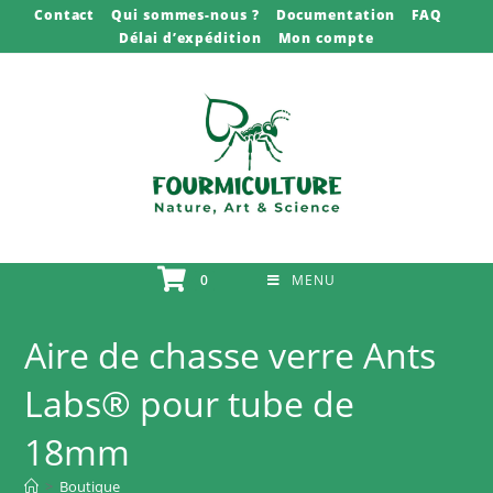
Skip
Contact
Qui sommes-nous ?
Documentation
FAQ
Délai d’expédition
Mon compte
to
content
0
MENU
Aire de chasse verre Ants
Labs® pour tube de
18mm
>
Boutique