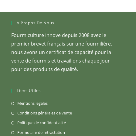
A Propos De Nous
Fourmiculture innove depuis 2008 avec le
premier brevet français sur une fourmilière,
nous avons un certificat de capacité pour la
vente de fourmis et travaillons chaque jour
pour des produits de qualité.
Liens Utiles
S’ouvre
Mentions légales
dans
S’ouvre
Conditions générales de vente
un
dans
S’ouvre
Politique de confidentialité
nouvel
un
dans
S’ouvre
Formulaire de rétractation
onglet
nouvel