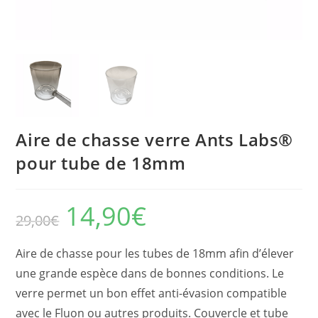
Aire de chasse verre Ants Labs®
pour tube de 18mm
14,90
€
Le
Le
29,00
€
prix
prix
initial
actuel
était :
est :
29,00€.
14,90€.
Aire de chasse pour les tubes de 18mm afin d’élever
une grande espèce dans de bonnes conditions. Le
verre permet un bon effet anti-évasion compatible
avec le Fluon ou autres produits. Couvercle et tube