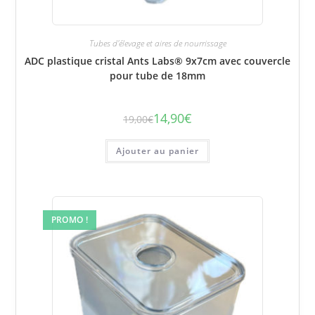
Tubes d'élevage et aires de nourrissage
ADC plastique cristal Ants Labs® 9x7cm avec couvercle
pour tube de 18mm
14,90
€
19,00
€
Le
Le
prix
prix
initial
actuel
était :
est :
Ajouter au panier
19,00€.
14,90€.
PROMO !