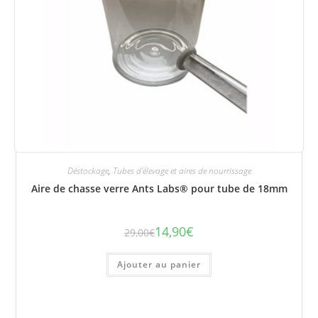
Déstockage
,
Tubes d'élevage et aires de nourrissage
Aire de chasse verre Ants Labs® pour tube de 18mm
14,90
€
29,00
€
Le
Le
prix
prix
initial
actuel
était :
est :
Ajouter au panier
29,00€.
14,90€.