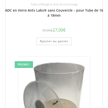
Tubes d'élevage et aires de nourrissage
ADC en Verre Ants Labs® sans Couvercle – pour Tube de 16
à 18mm
27,00
€
39,00
€
Le
Le
prix
prix
initial
actuel
était :
est :
Ajouter au panier
39,00€.
27,00€.
PROMO !