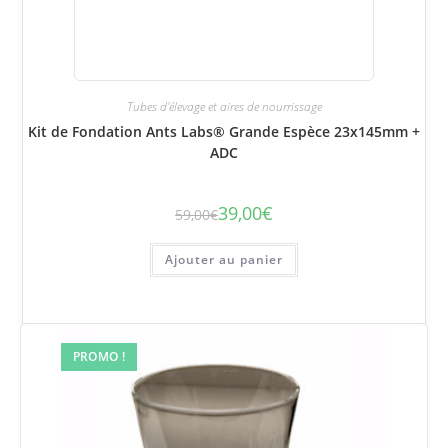
Tubes d'élevage et aires de nourrissage
Kit de Fondation Ants Labs® Grande Espèce 23x145mm +
ADC
39,00
€
59,00
€
Le
Le
prix
prix
initial
actuel
était :
est :
Ajouter au panier
59,00€.
39,00€.
PROMO !