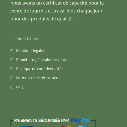
nous avons un certificat de capacité pour la
vente de fourmis et travaillons chaque jour
pour des produits de qualité.
Liens Utiles
S’ouvre
Mentions légales
dans
S’ouvre
Conditions générales de vente
un
dans
S’ouvre
Politique de confidentialité
nouvel
un
dans
S’ouvre
Formulaire de rétractation
onglet
nouvel
un
dans
S’ouvre
FAQ
onglet
nouvel
un
dans
onglet
nouvel
un
onglet
nouvel
onglet