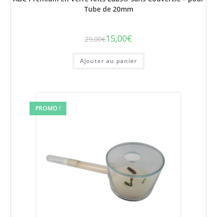
Tube de 20mm
15,00
€
29,00
€
Le
Le
prix
prix
initial
actuel
était :
est :
Ajouter au panier
29,00€.
15,00€.
PROMO !