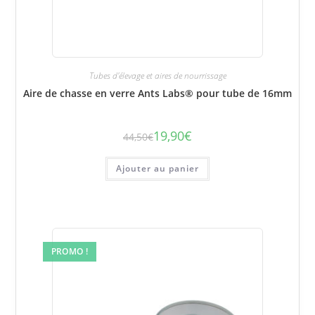
Tubes d'élevage et aires de nourrissage
Aire de chasse en verre Ants Labs® pour tube de 16mm
19,90
€
44,50
€
Le
Le
prix
prix
initial
actuel
était :
est :
Ajouter au panier
44,50€.
19,90€.
PROMO !