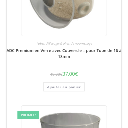
Tubes d'élevage et aires de nourrissage
ADC Premium en Verre avec Couvercle – pour Tube de 16 à
18mm
37,00
€
49,00
€
Le
Le
prix
prix
initial
actuel
était :
est :
Ajouter au panier
49,00€.
37,00€.
PROMO !