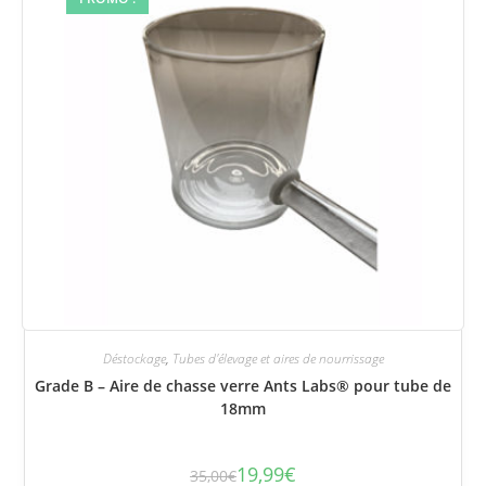
Déstockage
,
Tubes d'élevage et aires de nourrissage
Grade B – Aire de chasse verre Ants Labs® pour tube de
18mm
19,99
€
35,00
€
Le
Le