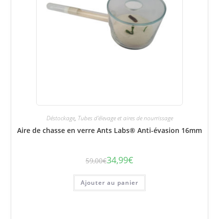
Déstockage
,
Tubes d'élevage et aires de nourrissage
Aire de chasse en verre Ants Labs® Anti-évasion 16mm
34,99
€
59,00
€
Le
Le
prix
prix
initial
actuel
était :
est :
Ajouter au panier
59,00€.
34,99€.