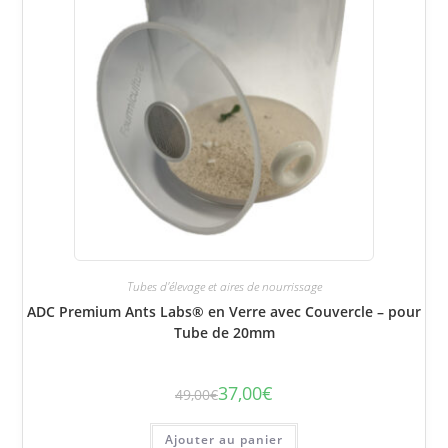
Tubes d'élevage et aires de nourrissage
ADC Premium Ants Labs® en Verre avec Couvercle – pour
Tube de 20mm
37,00
€
49,00
€
Le
Le
prix
prix
initial
actuel
était :
est :
Ajouter au panier