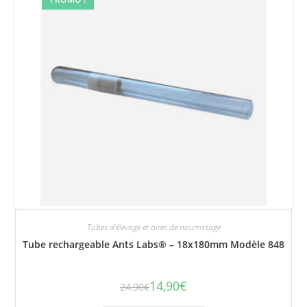
Tubes d'élevage et aires de nourrissage
Tube rechargeable Ants Labs® – 18x180mm Modèle 848
14,90
€
24,90
€
Le
Le
prix
prix