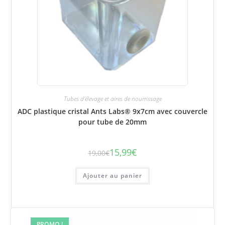
Tubes d'élevage et aires de nourrissage
ADC plastique cristal Ants Labs® 9x7cm avec couvercle
pour tube de 20mm
15,99
€
19,00
€
Le
Le
prix
prix
initial
actuel
était :
est :
Ajouter au panier
19,00€.
15,99€.
PROMO !