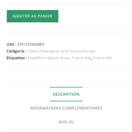
quantité
AJOUTER AU PANIER
de
ADC
Premium
en
UGS :
3701537603883
Verre
Catégorie :
Tubes d'élevage et aires de nourrissage
avec
Étiquettes :
Expédition depuis Arnas, France (69)
,
France (69)
Couvercle
-
pour
Tube
de
DESCRIPTION
16
INFORMATIONS COMPLÉMENTAIRES
à
18mm
AVIS (0)