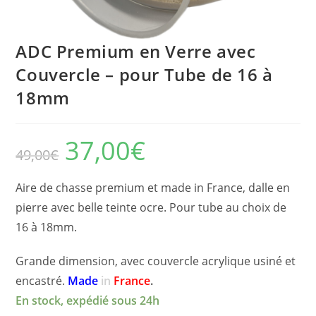
ADC Premium en Verre avec
Couvercle – pour Tube de 16 à
18mm
37,00
€
Le
Le
49,00
€
prix
prix
initial
actuel
était :
est :
49,00€.
37,00€.
Aire de chasse premium et made in France, dalle en
pierre avec belle teinte ocre. Pour tube au choix de
16 à 18mm.
Grande dimension, avec couvercle acrylique usiné et
encastré.
Made
in
France
.
En stock, expédié sous 24h