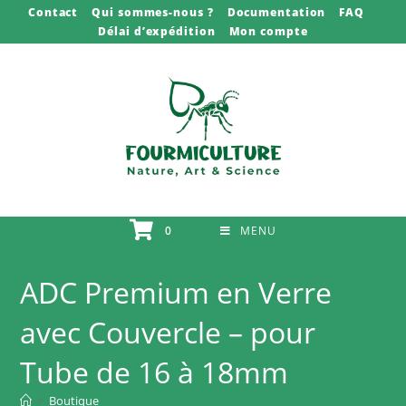
Skip
Contact
Qui sommes-nous ?
Documentation
FAQ
Délai d’expédition
Mon compte
to
content
0
MENU
ADC Premium en Verre
avec Couvercle – pour
Tube de 16 à 18mm
>
Boutique