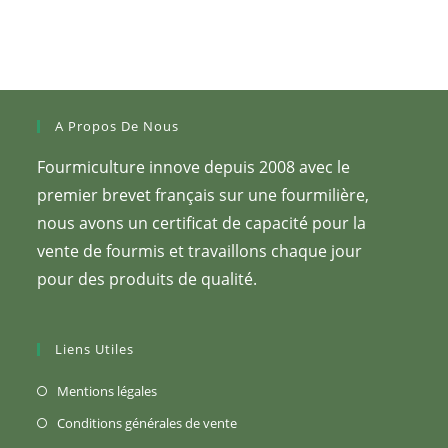
ouvrières
A Propos De Nous
Fourmiculture innove depuis 2008 avec le
premier brevet français sur une fourmilière,
nous avons un certificat de capacité pour la
vente de fourmis et travaillons chaque jour
pour des produits de qualité.
Liens Utiles
S’ouvre
Mentions légales
dans
S’ouvre
Conditions générales de vente
un
dans