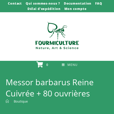
Skip
Contact
Qui sommes-nous ?
Documentation
FAQ
Délai d’expédition
Mon compte
to
content
0
MENU
Messor barbarus Reine
Cuivrée + 80 ouvrières
>
Boutique