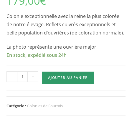
179,00
€
Colonie exceptionnelle avec la reine la plus colorée
de notre élevage. Reflets cuivrés exceptionnels et
belle population d’ouvrières (de coloration normale).
La photo représente une ouvrière major.
En stock, expédié sous 24h
quantité
-
+
AJOUTER AU PANIER
de
Messor
barbarus
Reine
Catégorie :
Colonies de Fourmis
Cuivrée
+
80