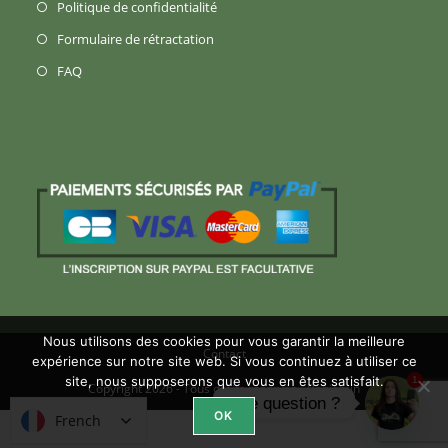
S’ouvre
Politique de confidentialité
nouvel
un
dans
S’ouvre
Formulaire de rétractation
onglet
nouvel
un
dans
S’ouvre
FAQ
onglet
nouvel
un
dans
onglet
nouvel
un
onglet
nouvel
onglet
Nous utilisons des cookies pour vous garantir la meilleure
Contact
expérience sur notre site web. Si vous continuez à utiliser ce
site, nous supposerons que vous en êtes satisfait.
1
Copyright 2026 - Tous droits réservés -
Benjamin
Une question ?
OK
French
French
Open ch