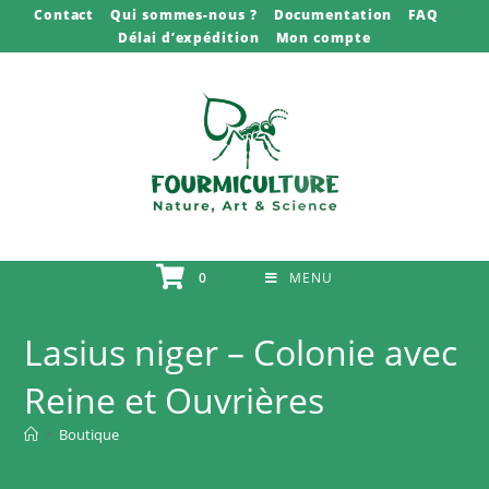
Skip
Contact
Qui sommes-nous ?
Documentation
FAQ
Délai d’expédition
Mon compte
to
content
0
MENU
Lasius niger – Colonie avec
Reine et Ouvrières
>
Boutique