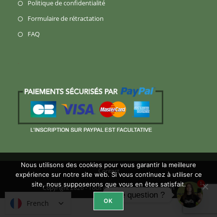
S’ouvre
Politique de confidentialité
nouvel
un
dans
S’ouvre
Formulaire de rétractation
onglet
nouvel
un
dans
S’ouvre
FAQ
onglet
nouvel
un
dans
onglet
nouvel
un
onglet
nouvel
onglet
Nous utilisons des cookies pour vous garantir la meilleure
Contact
expérience sur notre site web. Si vous continuez à utiliser ce
site, nous supposerons que vous en êtes satisfait.
1
Copyright 2026 - Tous droits réservés -
Benjamin
Une question ?
OK
French
French
Open ch