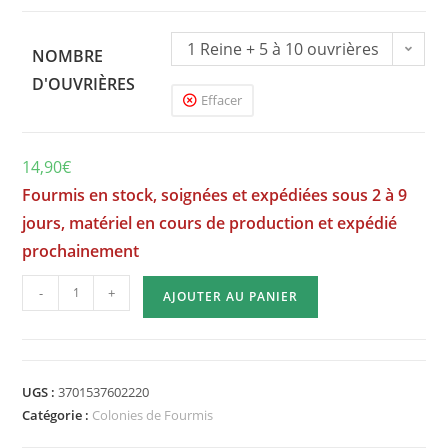
1 Reine + 5 à 10 ouvrières
NOMBRE
D'OUVRIÈRES
Effacer
14,90
€
Fourmis en stock, soignées et expédiées sous 2 à 9
jours, matériel en cours de production et expédié
prochainement
quantité
-
+
AJOUTER AU PANIER
de
Lasius
niger
-
UGS :
3701537602220
Colonie
Catégorie :
Colonies de Fourmis
avec