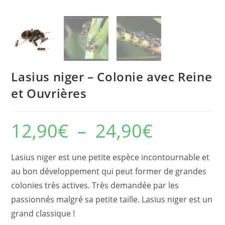
Lasius niger – Colonie avec Reine
et Ouvrières
12,90
€
–
24,90
€
Plage
de
prix :
12,90€
à
Lasius niger est une petite espèce incontournable et
24,90€
au bon développement qui peut former de grandes
colonies très actives. Très demandée par les
passionnés malgré sa petite taille. Lasius niger est un
grand classique !