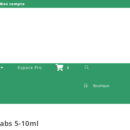
Mon compte
Toggle Website Search
Espace Pro
0
>
Boutique
Labs 5-10ml