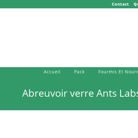
Skip
Contact
Q
to
content
Accueil
Pack
Fourmis Et Nourr
Abreuvoir verre Ants Lab