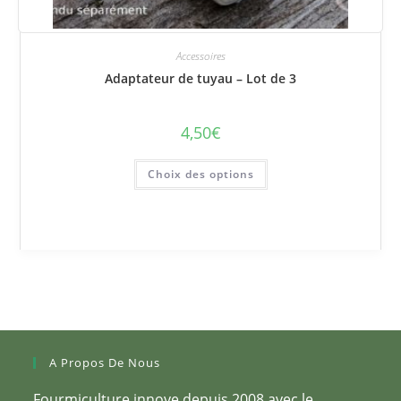
Accessoires
Adaptateur de tuyau – Lot de 3
4,50
€
Ce
Choix des options
produit
a
plusieurs
variations.
Les
options
peuvent
être
choisies
sur
la
page
du
produit
A Propos De Nous
Fourmiculture innove depuis 2008 avec le