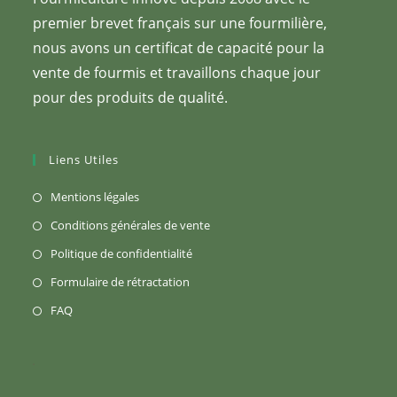
premier brevet français sur une fourmilière,
nous avons un certificat de capacité pour la
vente de fourmis et travaillons chaque jour
pour des produits de qualité.
Liens Utiles
S’ouvre
Mentions légales
dans
S’ouvre
Conditions générales de vente
un
dans
S’ouvre
Politique de confidentialité
nouvel
un
dans
S’ouvre
Formulaire de rétractation
onglet
nouvel
un
dans
S’ouvre
FAQ
onglet
nouvel
un
dans
onglet
nouvel
un
onglet
nouvel
onglet