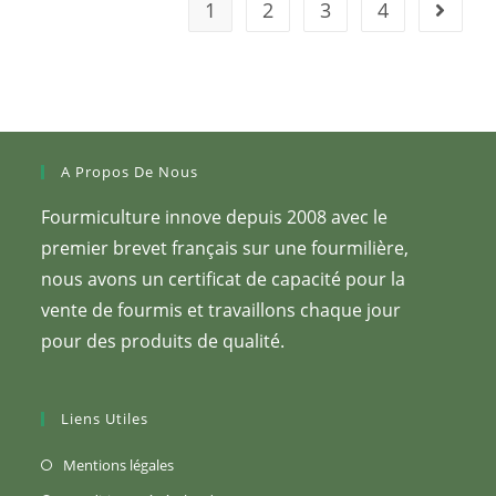
1
2
3
4
Aller à 
ByFormica
40ml
A Propos De Nous
Fourmiculture innove depuis 2008 avec le
premier brevet français sur une fourmilière,
nous avons un certificat de capacité pour la
vente de fourmis et travaillons chaque jour
pour des produits de qualité.
Liens Utiles
S’ouvre
Mentions légales
dans