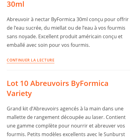
ByFormica
30ml
16ml
Abreuvoir à nectar ByFormica 30ml conçu pour offrir
de l’eau sucrée, du miellat ou de l’eau à vos fourmis
sans noyade. Excellent produit américain conçu et
emballé avec soin pour vos fourmis.
Abreuvoir
CONTINUER LA LECTURE
à
nectar
Lot 10 Abreuvoirs ByFormica
ByFormica
30ml
Variety
Grand kit d’Abreuvoirs agencés à la main dans une
mallette de rangement découpée au laser. Contient
une gamme complète pour nourrir et abreuver vos
fourmis. Petits modèles excellents avec le Sunburst