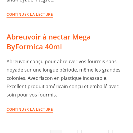
Abreuvoir
CONTINUER LA LECTURE
à
nectar
Abreuvoir à nectar Mega
Mega
ByFormica
ByFormica 40ml
10ml
Abreuvoir conçu pour abreuver vos fourmis sans
noyade sur une longue période, même les grandes
colonies. Avec flacon en plastique incassable.
Excellent produit américain conçu et emballé avec
soin pour vos fourmis.
Abreuvoir
CONTINUER LA LECTURE
à
nectar
Mega