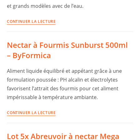
et grands modèles avec de l’eau.
Lot
CONTINUER LA LECTURE
10
Abreuvoirs
Nectar à Fourmis Sunburst 500ml
ByFormica
Variety
– ByFormica
Aliment liquide équilibré et appétant grâce à une
formulation poussée : PH alcalin et électrolytes
favorisent l’attrait des fourmis pour cet aliment
impérissable à température ambiante.
Nectar
CONTINUER LA LECTURE
à
Fourmis
Lot 5x Abreuvoir à nectar Mega
Sunburst