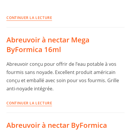
Occasion
CONTINUER LA LECTURE
:
Lot
Abreuvoir à nectar Mega
15
Abreuvoirs
ByFormica 16ml
à
nectar
Abreuvoir conçu pour offrir de l’eau potable à vos
Mini
fourmis sans noyade. Excellent produit américain
ByFormica
conçu et emballé avec soin pour vos fourmis. Grille
anti-noyade intégrée.
Abreuvoir
CONTINUER LA LECTURE
à
nectar
Abreuvoir à nectar ByFormica
Mega