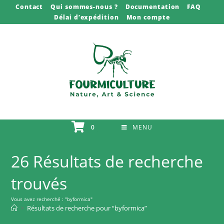
Skip
Contact
Qui sommes-nous ?
Documentation
FAQ
Délai d’expédition
Mon compte
to
content
0
MENU
26
Résultats de recherche
trouvés
Vous avez recherché : "byformica"
>
Résultats de recherche pour
“byformica”