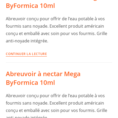
500ml
ByFormica 10ml
–
ByFormica
Abreuvoir conçu pour offrir de l’eau potable à vos
fourmis sans noyade. Excellent produit américain
conçu et emballé avec soin pour vos fourmis. Grille
anti-noyade intégrée.
Lot
CONTINUER LA LECTURE
5x
Abreuvoir
Abreuvoir à nectar Mega
à
nectar
ByFormica 10ml
Mega
ByFormica
Abreuvoir conçu pour offrir de l’eau potable à vos
10ml
fourmis sans noyade. Excellent produit américain
conçu et emballé avec soin pour vos fourmis. Grille
anti-noyade intégrée.