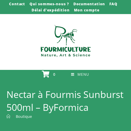
Skip
Contact
Qui sommes-nous ?
Documentation
FAQ
Délai d’expédition
Mon compte
to
content
0
MENU
Nectar à Fourmis Sunburst
500ml – ByFormica
>
Boutique