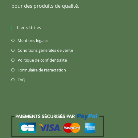
pour des produits de qualité.
Liens Utiles
S’ouvre
Mentions légales
dans
S’ouvre
Conditions générales de vente
un
dans
S’ouvre
Politique de confidentialité
nouvel
un
dans
S’ouvre
Formulaire de rétractation
onglet
nouvel
un
dans
S’ouvre
FAQ
onglet
nouvel
un
dans
onglet
nouvel
un
onglet
nouvel
onglet