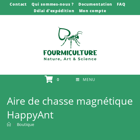
Skip
Contact
Qui sommes-nous ?
Documentation
FAQ
Délai d’expédition
Mon compte
to
content
0
MENU
Aire de chasse magnétique
HappyAnt
>
Boutique