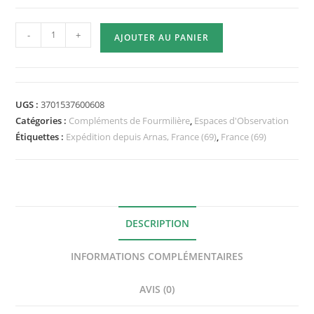
quantité
-
+
AJOUTER AU PANIER
de
Aire
de
chasse
UGS :
3701537600608
magnétique
Catégories :
Compléments de Fourmilière
,
Espaces d'Observation
HappyAnt
Étiquettes :
Expédition depuis Arnas, France (69)
,
France (69)
DESCRIPTION
INFORMATIONS COMPLÉMENTAIRES
AVIS (0)