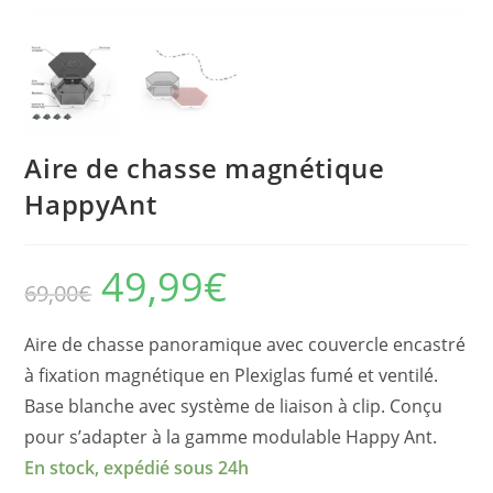
Aire de chasse magnétique
HappyAnt
49,99
€
Le
Le
69,00
€
prix
prix
initial
actuel
était :
est :
69,00€.
49,99€.
Aire de chasse panoramique avec couvercle encastré
à fixation magnétique en Plexiglas fumé et ventilé.
Base blanche avec système de liaison à clip. Conçu
pour s’adapter à la gamme modulable Happy Ant.
En stock, expédié sous 24h