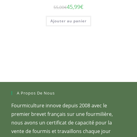
45,99
€
55,00
€
Le
Le
prix
prix
initial
actuel
était :
est :
Ajouter au panier
55,00€.
45,99€.
A Propos De Nous
Fourmiculture innove depuis 2008 avec le
premier brevet français sur une fourmilière,
nous avons un certificat de capacité pour la
vente de fourmis et travaillons chaque jour