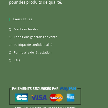
pour des produits de qualité.
Liens Utiles
S’ouvre
Mentions légales
dans
S’ouvre
Conditions générales de vente
un
dans
S’ouvre
Politique de confidentialité
nouvel
un
dans
S’ouvre
Formulaire de rétractation
onglet
nouvel
un
dans
S’ouvre
FAQ
onglet
nouvel
un
dans
onglet
nouvel
un
onglet
nouvel
onglet