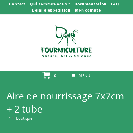
Skip
Contact
Qui sommes-nous ?
Documentation
FAQ
Délai d’expédition
Mon compte
to
content
0
MENU
Aire de nourrissage 7x7cm
+ 2 tube
>
Boutique