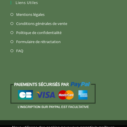
Liens Utiles
S’ouvre
Mentions légales
dans
S’ouvre
Conditions générales de vente
un
dans
S’ouvre
Politique de confidentialité
nouvel
un
dans
S’ouvre
Formulaire de rétractation
onglet
nouvel
un
dans
S’ouvre
FAQ
onglet
nouvel
un
dans
onglet
nouvel
un
onglet
nouvel
onglet