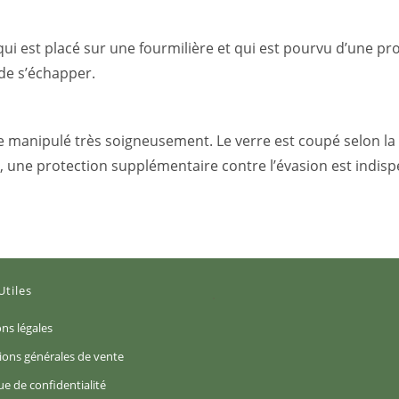
ui est placé sur une fourmilière et qui est pourvu d’une prot
 de s’échapper.
 être manipulé très soigneusement. Le verre est coupé selon
 une protection supplémentaire contre l’évasion est indisp
Utiles
S’ouvre
ns légales
dans
S’ouvre
ions générales de vente
un
dans
S’ouvre
ue de confidentialité
nouvel
un