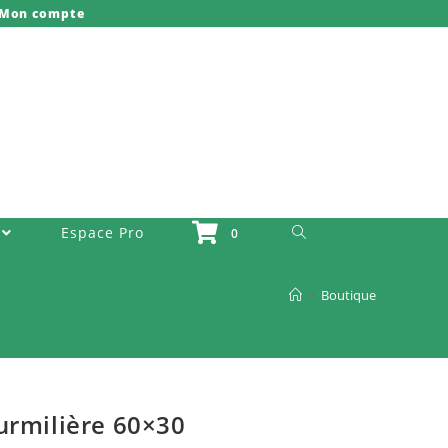
Mon compte
Toggle Website Search
Espace Pro
0
>
Boutique
urmilière 60×30