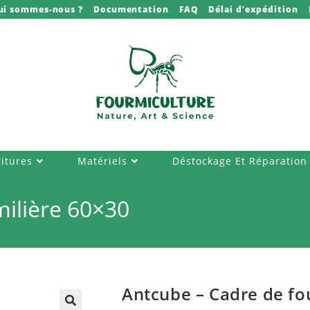
ui sommes-nous ?
Documentation
FAQ
Délai d’expédition
itures
Matériels
Déstockage Et Réparation
ilière 60×30
Antcube – Cadre de fo