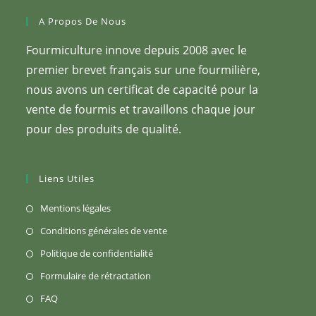
A Propos De Nous
Fourmiculture innove depuis 2008 avec le
premier brevet français sur une fourmilière,
nous avons un certificat de capacité pour la
vente de fourmis et travaillons chaque jour
pour des produits de qualité.
Liens Utiles
S’ouvre
Mentions légales
dans
S’ouvre
Conditions générales de vente
un
dans
S’ouvre
Politique de confidentialité
nouvel
un
dans
S’ouvre
Formulaire de rétractation
onglet
nouvel
un
dans
S’ouvre
FAQ
onglet
nouvel
un
dans