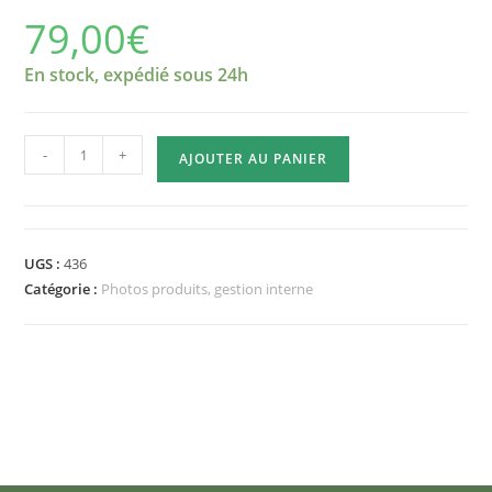
79,00
€
En stock, expédié sous 24h
quantité
-
+
AJOUTER AU PANIER
de
Aphaenogaster
japonica
(reine
UGS :
436
+
Catégorie :
Photos produits, gestion interne
40
à
80
ouvrières)