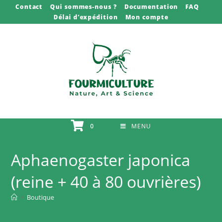
Skip
Contact
Qui sommes-nous ?
Documentation
FAQ
Délai d’expédition
Mon compte
to
content
0
MENU
Aphaenogaster japonica
(reine + 40 à 80 ouvrières)
>
Boutique