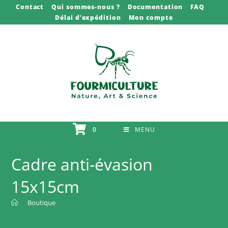
Skip
Contact
Qui sommes-nous ?
Documentation
FAQ
Délai d’expédition
Mon compte
to
content
0
MENU
Cadre anti-évasion
15x15cm
>
Boutique