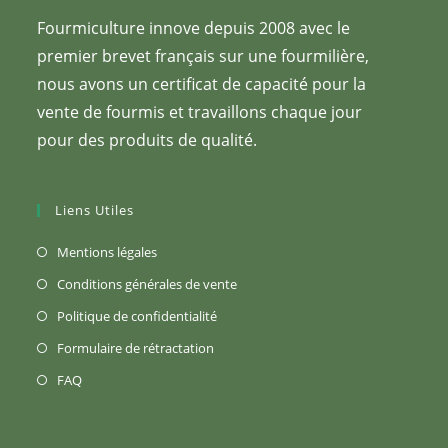
Fourmiculture innove depuis 2008 avec le
premier brevet français sur une fourmilière,
nous avons un certificat de capacité pour la
vente de fourmis et travaillons chaque jour
pour des produits de qualité.
Liens Utiles
S’ouvre
Mentions légales
dans
S’ouvre
Conditions générales de vente
un
dans
S’ouvre
Politique de confidentialité
nouvel
un
dans
S’ouvre
Formulaire de rétractation
onglet
nouvel
un
dans
S’ouvre
FAQ
onglet
nouvel
un
dans
onglet
nouvel
un
onglet