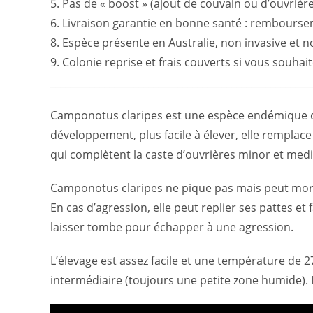
5. Pas de « boost » (ajout de couvain ou d’ouvrière
6. Livraison garantie en bonne santé : remboursemen
8. Espèce présente en Australie, non invasive et 
9. Colonie reprise et frais couverts si vous souhai
_____________________________________________________
Camponotus claripes est une espèce endémique d’Au
développement, plus facile à élever, elle rempla
qui complètent la caste d’ouvrières minor et med
Camponotus claripes ne pique pas mais peut mordre 
En cas d’agression, elle peut replier ses pattes et 
laisser tombe pour échapper à une agression.
L’élevage est assez facile et une température de 2
intermédiaire (toujours une petite zone humide). I