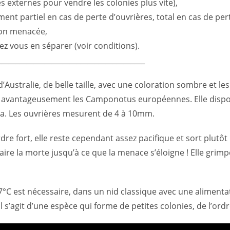
s externes pour vendre les colonies plus vite),
t partiel en cas de perte d’ouvrières, total en cas de perte 
non menacée,
tez vous en séparer (voir conditions).
_________________________________________
stralie, de belle taille, avec une coloration sombre et les 
ce avantageusement les Camponotus européennes. Elle dispo
ia. Les ouvrières mesurent de 4 à 10mm.
fort, elle reste cependant assez pacifique et sort plutôt la
faire la morte jusqu’à ce que la menace s’éloigne ! Elle grimp
7°C est nécessaire, dans un nid classique avec une alimentat
l s’agit d’une espèce qui forme de petites colonies, de l’ord