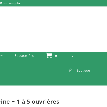
Mon compte
Toggle Website Search
Espace Pro
0
>
Boutique
ne + 1 à 5 ouvrières