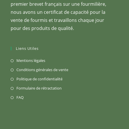
premier brevet français sur une fourmilière,
nous avons un certificat de capacité pour la
vente de fourmis et travaillons chaque jour
pour des produits de qualité.
Liens Utiles
S’ouvre
Mentions légales
dans
S’ouvre
Conditions générales de vente
un
dans
S’ouvre
Politique de confidentialité
nouvel
un
dans
S’ouvre
Formulaire de rétractation
onglet
nouvel
un
dans
S’ouvre
FAQ
onglet
nouvel
un
dans
onglet
nouvel
un
onglet
nouvel
onglet