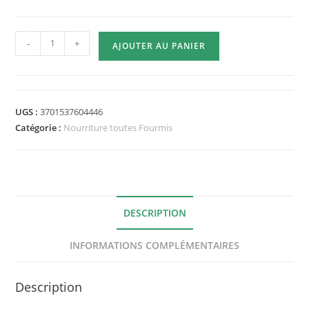
quantité
-
+
AJOUTER AU PANIER
de
Crème
Protéinée
Fourmiculture
UGS :
3701537604446
-
Catégorie :
Nourriture toutes Fourmis
Miel
-
40gr
DESCRIPTION
INFORMATIONS COMPLÉMENTAIRES
Description