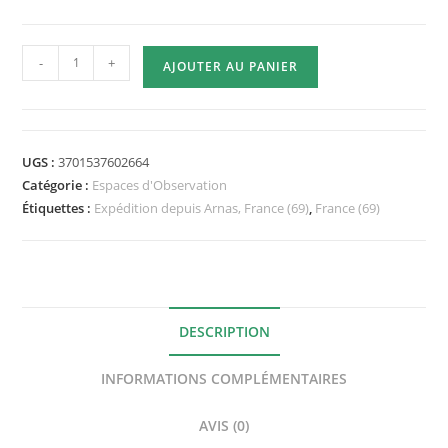
quantité
-
+
AJOUTER AU PANIER
de
Espace
d'Observation
15x15cm
UGS :
3701537602664
nu
Catégorie :
Espaces d'Observation
-
Étiquettes :
Expédition depuis Arnas, France (69)
,
France (69)
Verre
Fourmiculture®
DESCRIPTION
INFORMATIONS COMPLÉMENTAIRES
AVIS (0)