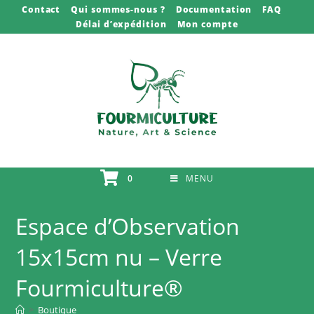
Skip
Contact
Qui sommes-nous ?
Documentation
FAQ
Délai d’expédition
Mon compte
to
content
0
MENU
Espace d’Observation
15x15cm nu – Verre
Fourmiculture®
>
Boutique