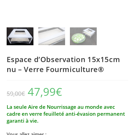
Espace d’Observation 15x15cm
nu – Verre Fourmiculture®
47,99
€
Le
Le
59,00
€
prix
prix
initial
actuel
était :
est :
59,00€.
47,99€.
La seule Aire de Nourrissage au monde avec
cadre en verre feuilleté anti-évasion permanent
garanti à vie.
Vous allez aimer :