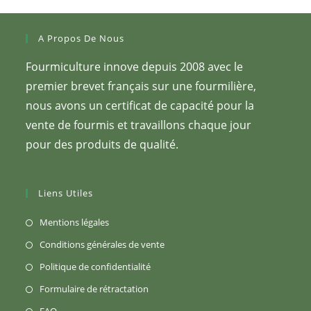
A Propos De Nous
Fourmiculture innove depuis 2008 avec le
premier brevet français sur une fourmilière,
nous avons un certificat de capacité pour la
vente de fourmis et travaillons chaque jour
pour des produits de qualité.
Liens Utiles
S’ouvre
Mentions légales
dans
S’ouvre
Conditions générales de vente
un
dans
S’ouvre
Politique de confidentialité
nouvel
un
dans
S’ouvre
Formulaire de rétractation
onglet
nouvel
un
dans
S’ouvre
FAQ