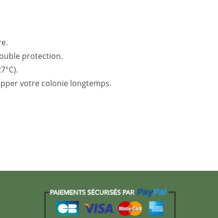
re.
double protection.
7°C).
lopper votre colonie longtemps.