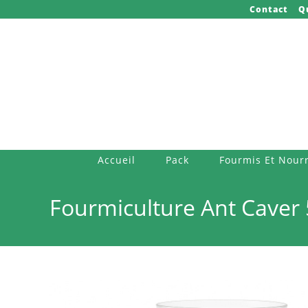
Skip
Contact
Q
to
content
Accueil
Pack
Fourmis Et Nourr
Fourmiculture Ant Caver