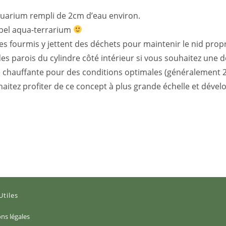
quarium rempli de 2cm d’eau environ.
n bel aqua-terrarium
s fourmis y jettent des déchets pour maintenir le nid prop
des parois du cylindre côté intérieur si vous souhaitez une 
e chauffante pour des conditions optimales (généralement 2
haitez profiter de ce concept à plus grande échelle et déve
Utiles
S’ouvre
ns légales