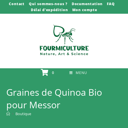
Skip
Contact
Qui sommes-nous ?
Documentation
FAQ
Délai d’expédition
Mon compte
to
content
0
MENU
Graines de Quinoa Bio
pour Messor
>
Boutique