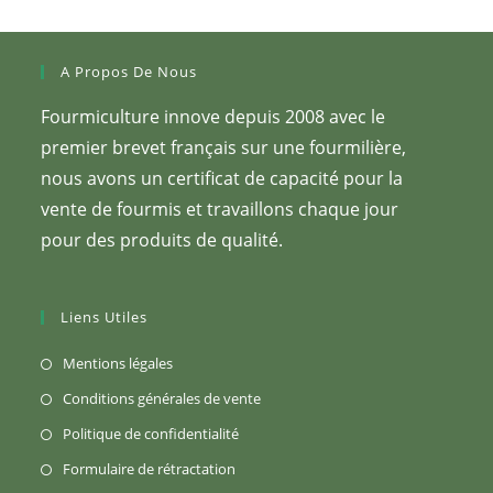
A Propos De Nous
Fourmiculture innove depuis 2008 avec le
premier brevet français sur une fourmilière,
nous avons un certificat de capacité pour la
vente de fourmis et travaillons chaque jour
pour des produits de qualité.
Liens Utiles
S’ouvre
Mentions légales
dans
S’ouvre
Conditions générales de vente
un
dans
S’ouvre
Politique de confidentialité
nouvel
un
dans
S’ouvre
Formulaire de rétractation
onglet
nouvel
un
dans