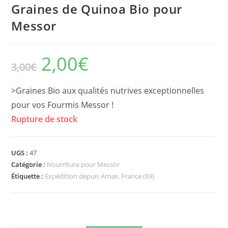
Graines de Quinoa Bio pour
Messor
2,00
€
Le
Le
3,00
€
prix
prix
initial
actuel
était :
est :
3,00€.
2,00€.
>Graines Bio aux qualités nutrives exceptionnelles
pour vos Fourmis Messor !
Rupture de stock
UGS :
47
Catégorie :
Nourriture pour Messor
Étiquette :
Expédition depuis Arnas, France (69)