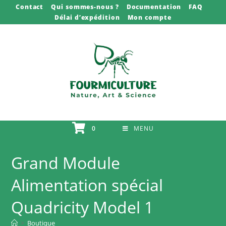
Skip
Contact
Qui sommes-nous ?
Documentation
FAQ
Délai d’expédition
Mon compte
to
content
0
MENU
Grand Module
Alimentation spécial
Quadricity Model 1
>
Boutique