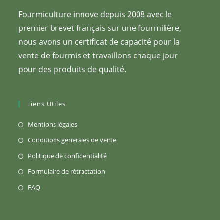
Fourmiculture innove depuis 2008 avec le
premier brevet français sur une fourmilière,
nous avons un certificat de capacité pour la
vente de fourmis et travaillons chaque jour
pour des produits de qualité.
Liens Utiles
S’ouvre
Mentions légales
dans
S’ouvre
Conditions générales de vente
un
dans
S’ouvre
Politique de confidentialité
nouvel
un
dans
S’ouvre
Formulaire de rétractation
onglet
nouvel
un
dans
S’ouvre
FAQ
onglet
nouvel
un
dans
onglet
nouvel
un
onglet