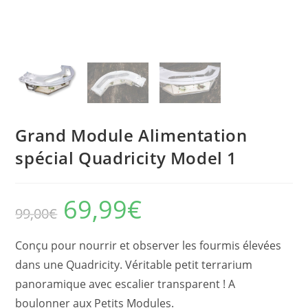
Grand Module Alimentation
spécial Quadricity Model 1
69,99
€
Le
Le
99,00
€
prix
prix
initial
actuel
était :
est :
99,00€.
69,99€.
Conçu pour nourrir et observer les fourmis élevées
dans une Quadricity. Véritable petit terrarium
panoramique avec escalier transparent ! A
boulonner aux Petits Modules.