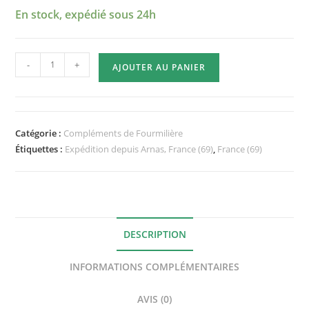
En stock, expédié sous 24h
quantité
-
+
AJOUTER AU PANIER
de
Grand
Module
Alimentation
Catégorie :
Compléments de Fourmilière
spécial
Étiquettes :
Expédition depuis Arnas, France (69)
,
France (69)
Quadricity
Model
1
DESCRIPTION
INFORMATIONS COMPLÉMENTAIRES
AVIS (0)