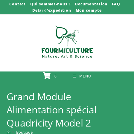
Skip
Contact
Qui sommes-nous ?
Documentation
FAQ
Délai d’expédition
Mon compte
to
content
0
MENU
Grand Module
Alimentation spécial
Quadricity Model 2
>
Boutique