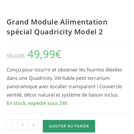
Grand Module Alimentation
spécial Quadricity Model 2
49,99
€
Le
Le
99,00
€
prix
prix
initial
actuel
était :
est :
99,00€.
49,99€.
Conçu pour nourrir et observer les fourmis élevées
dans une Quadricity. Véritable petit terrarium
panoramique avec escalier transparent !
Couvercle
ventilé, décor naturel et système de liaison inclus.
En stock, expédié sous 24h
quantité
-
+
AJOUTER AU PANIER
de