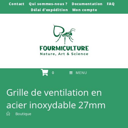
Skip
Contact
Qui sommes-nous ?
Documentation
FAQ
Délai d’expédition
Mon compte
to
content
0
MENU
Grille de ventilation en
acier inoxydable 27mm
>
Boutique