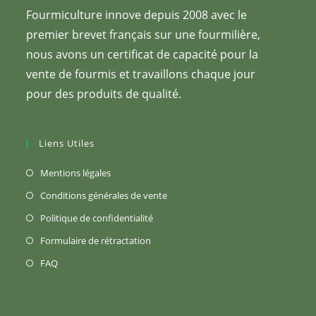
Fourmiculture innove depuis 2008 avec le
premier brevet français sur une fourmilière,
nous avons un certificat de capacité pour la
vente de fourmis et travaillons chaque jour
pour des produits de qualité.
Liens Utiles
S’ouvre
Mentions légales
dans
S’ouvre
Conditions générales de vente
un
dans
S’ouvre
Politique de confidentialité
nouvel
un
dans
S’ouvre
Formulaire de rétractation
onglet
nouvel
un
dans
S’ouvre
FAQ
onglet
nouvel
un
dans
onglet
nouvel
un
onglet
nouvel