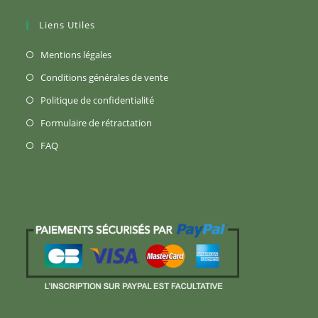
Liens Utiles
S’ouvre
Mentions légales
dans
S’ouvre
Conditions générales de vente
un
dans
S’ouvre
Politique de confidentialité
nouvel
un
dans
S’ouvre
Formulaire de rétractation
onglet
nouvel
un
dans
S’ouvre
FAQ
onglet
nouvel
un
dans
onglet
nouvel
un
onglet
nouvel
onglet