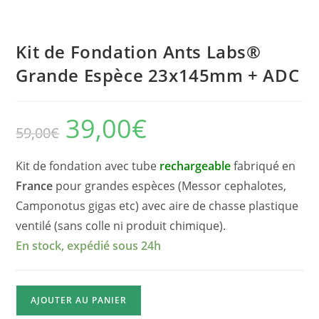
Kit de Fondation Ants Labs®
Grande Espèce 23x145mm + ADC
39,00
€
Le
Le
59,00
€
prix
prix
initial
actuel
était :
est :
59,00€.
39,00€.
Kit de fondation avec tube
rechargeable
fabriqué en
France
pour grandes espèces (Messor cephalotes,
Camponotus gigas etc) avec aire de chasse plastique
ventilé (sans colle ni produit chimique).
En stock, expédié sous 24h
quantité
AJOUTER AU PANIER
de