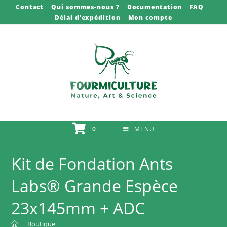
Skip
Contact
Qui sommes-nous ?
Documentation
FAQ
Délai d’expédition
Mon compte
to
content
0
MENU
Kit de Fondation Ants
Labs® Grande Espèce
23x145mm + ADC
>
Boutique