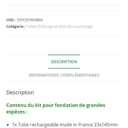
Kit
de
Fondation
UGS :
3701537603869
Ants
Catégorie :
Tubes d'élevage et aires de nourrissage
Labs®
Grande
Espèce
23x145mm
+
DESCRIPTION
ADC
INFORMATIONS COMPLÉMENTAIRES
Description
Contenu du kit pour fondation de grandes
espèces :
1x Tube rechargeable made in France 23x145mm