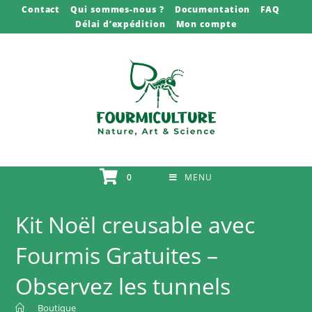
Skip
Contact
Qui sommes-nous ?
Documentation
FAQ
Délai d’expédition
Mon compte
to
content
0
MENU
Kit Noël creusable avec
Fourmis Gratuites –
Observez les tunnels
>
Boutique