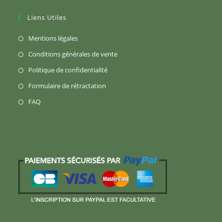
Liens Utiles
S’ouvre
Mentions légales
dans
S’ouvre
Conditions générales de vente
un
dans
S’ouvre
Politique de confidentialité
nouvel
un
dans
S’ouvre
Formulaire de rétractation
onglet
nouvel
un
dans
S’ouvre
FAQ
onglet
nouvel
un
dans
onglet
nouvel
un
onglet
nouvel
onglet