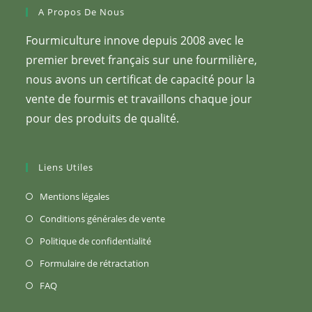
A Propos De Nous
Fourmiculture innove depuis 2008 avec le
premier brevet français sur une fourmilière,
nous avons un certificat de capacité pour la
vente de fourmis et travaillons chaque jour
pour des produits de qualité.
Liens Utiles
S’ouvre
Mentions légales
dans
S’ouvre
Conditions générales de vente
un
dans
S’ouvre
Politique de confidentialité
nouvel
un
dans
S’ouvre
Formulaire de rétractation
onglet
nouvel
un
dans
S’ouvre
FAQ
onglet
nouvel
un
dans
onglet