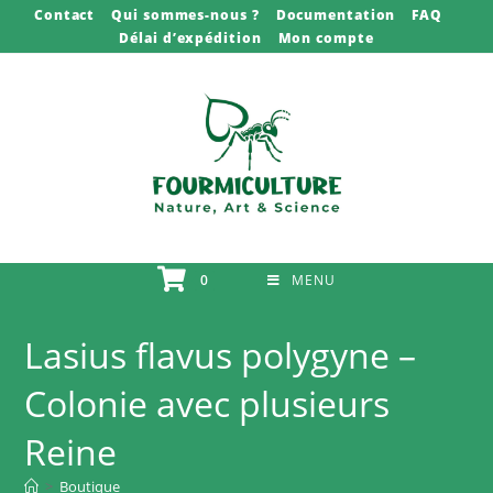
Skip
Contact
Qui sommes-nous ?
Documentation
FAQ
Délai d’expédition
Mon compte
to
content
0
MENU
Lasius flavus polygyne –
Colonie avec plusieurs
Reine
>
Boutique