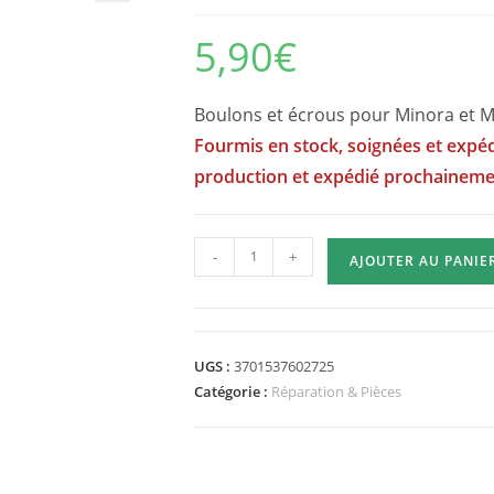
5,90
€
Boulons et écrous pour Minora et 
Fourmis en stock, soignées et expéd
production et expédié prochainem
quantité
-
+
AJOUTER AU PANIE
de
Lot
de
boulons
UGS :
3701537602725
pour
Catégorie :
Réparation & Pièces
Minora
et
Medium