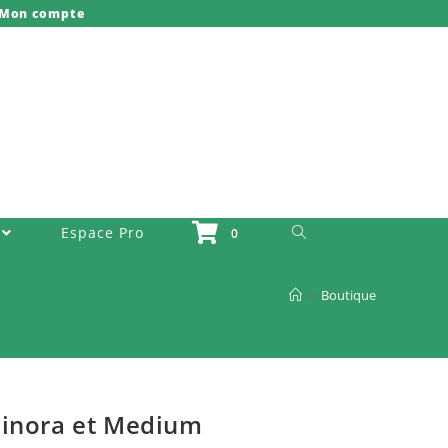
Mon compte
Toggle Website Search
Espace Pro
0
>
Boutique
Minora et Medium