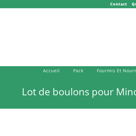
Skip
Contact
Q
to
content
Accueil
Pack
Fourmis Et Nourr
Lot de boulons pour Min