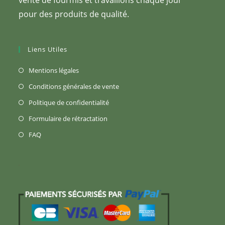
pour des produits de qualité.
Liens Utiles
S’ouvre
Mentions légales
dans
S’ouvre
Conditions générales de vente
un
dans
S’ouvre
Politique de confidentialité
nouvel
un
dans
S’ouvre
Formulaire de rétractation
onglet
nouvel
un
dans
S’ouvre
FAQ
onglet
nouvel
un
dans
onglet
nouvel
un
onglet
nouvel
onglet