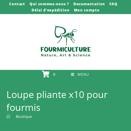
Skip
Contact
Qui sommes-nous ?
Documentation
FAQ
Délai d’expédition
Mon compte
to
content
0
MENU
Loupe pliante x10 pour
fourmis
>
Boutique