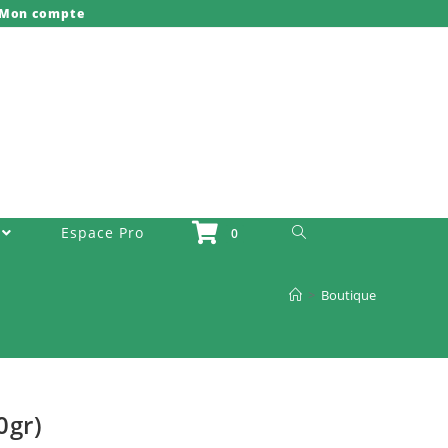
Mon compte
Toggle Website Search
Espace Pro
0
>
Boutique
0gr)