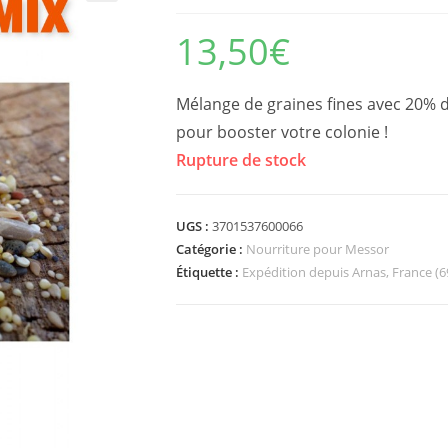
13,50
€
Mélange de graines fines avec 20% d
pour booster votre colonie !
Rupture de stock
UGS :
3701537600066
Catégorie :
Nourriture pour Messor
Étiquette :
Expédition depuis Arnas, France (6