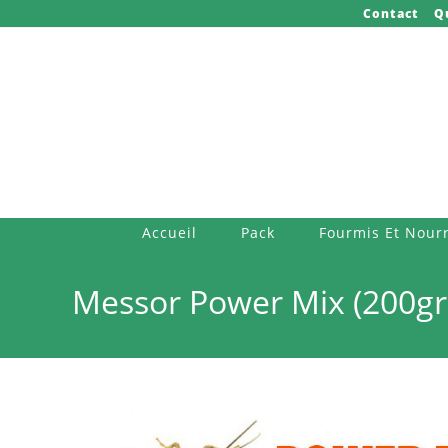
Skip
Contact
Q
to
content
Accueil
Pack
Fourmis Et Nourr
Messor Power Mix (200gr