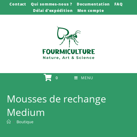
Skip
Contact
Qui sommes-nous ?
Documentation
FAQ
Délai d’expédition
Mon compte
to
content
0
MENU
Mousses de rechange
Medium
>
Boutique