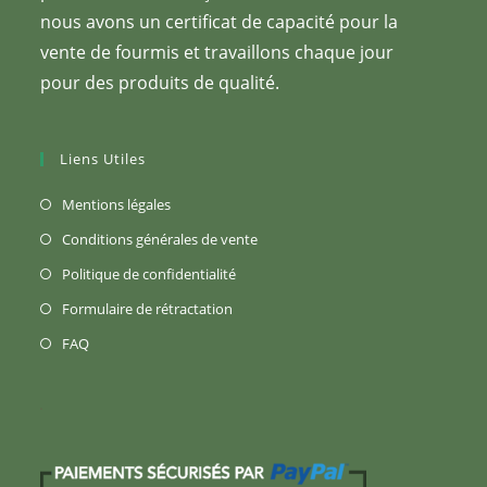
nous avons un certificat de capacité pour la
vente de fourmis et travaillons chaque jour
pour des produits de qualité.
Liens Utiles
S’ouvre
Mentions légales
dans
S’ouvre
Conditions générales de vente
un
dans
S’ouvre
Politique de confidentialité
nouvel
un
dans
S’ouvre
Formulaire de rétractation
onglet
nouvel
un
dans
S’ouvre
FAQ
onglet
nouvel
un
dans
onglet
nouvel
un
onglet
nouvel
onglet