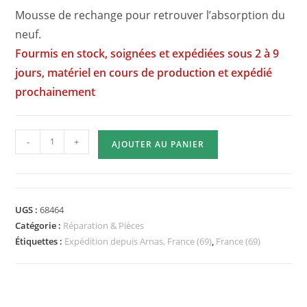
Mousse de rechange pour retrouver l’absorption du
neuf.
Fourmis en stock, soignées et expédiées sous 2 à 9
jours, matériel en cours de production et expédié
prochainement
quantité
-
+
AJOUTER AU PANIER
de
Mousses
de
rechange
UGS :
68464
Medium
Catégorie :
Réparation & Pièces
Étiquettes :
Expédition depuis Arnas, France (69)
,
France (69)