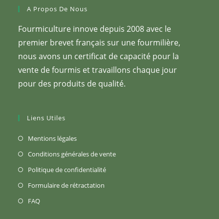
A Propos De Nous
Fourmiculture innove depuis 2008 avec le
premier brevet français sur une fourmilière,
nous avons un certificat de capacité pour la
vente de fourmis et travaillons chaque jour
pour des produits de qualité.
Liens Utiles
S’ouvre
Mentions légales
dans
S’ouvre
Conditions générales de vente
un
dans
S’ouvre
Politique de confidentialité
nouvel
un
dans
S’ouvre
Formulaire de rétractation
onglet
nouvel
un
dans
S’ouvre
FAQ
onglet
nouvel
un
dans
onglet