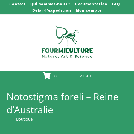
Skip
Contact
Qui sommes-nous ?
Documentation
FAQ
Délai d’expédition
Mon compte
to
content
0
MENU
Notostigma foreli – Reine
d’Australie
>
Boutique