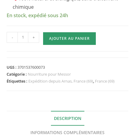
chimique
En stock, expédié sous 24h
quantité
-
+
AJOUTER AU PANIER
de
Power
Mix
75gr
UGS :
3701537600073
-
Catégorie :
Nourriture pour Messor
Grillons
Étiquettes :
Expédition depuis Arnas, France (69)
,
France (69)
et
graines
pour
Messor
DESCRIPTION
INFORMATIONS COMPLÉMENTAIRES