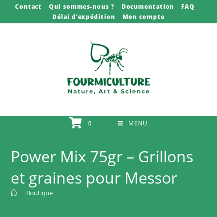
Skip
Contact
Qui sommes-nous ?
Documentation
FAQ
Délai d’expédition
Mon compte
to
content
0
MENU
Power Mix 75gr – Grillons
et graines pour Messor
>
Boutique