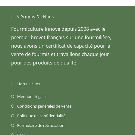
A Propos De Nous
Fourmiculture innove depuis 2008 avec le
premier brevet français sur une fourmilière,
nous avons un certificat de capacité pour la
vente de fourmis et travaillons chaque jour
pour des produits de qualité.
Liens Utiles
S’ouvre
Mentions légales
dans
S’ouvre
Conditions générales de vente
un
dans
S’ouvre
Politique de confidentialité
nouvel
un
dans
S’ouvre
Formulaire de rétractation
onglet
nouvel
un
dans
S’ouvre
FAQ