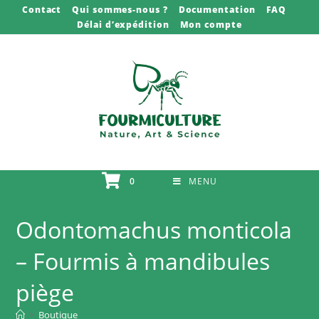
Skip
Contact
Qui sommes-nous ?
Documentation
FAQ
Délai d’expédition
Mon compte
to
content
0
MENU
Odontomachus monticola
– Fourmis à mandibules
piège
>
Boutique