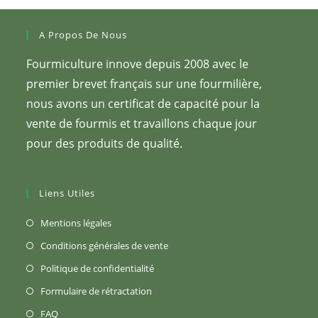
A Propos De Nous
Fourmiculture innove depuis 2008 avec le
premier brevet français sur une fourmilière,
nous avons un certificat de capacité pour la
vente de fourmis et travaillons chaque jour
pour des produits de qualité.
Liens Utiles
S’ouvre
Mentions légales
dans
S’ouvre
Conditions générales de vente
un
dans
S’ouvre
Politique de confidentialité
nouvel
un
dans
S’ouvre
Formulaire de rétractation
onglet
nouvel
un
dans
S’ouvre
FAQ
onglet