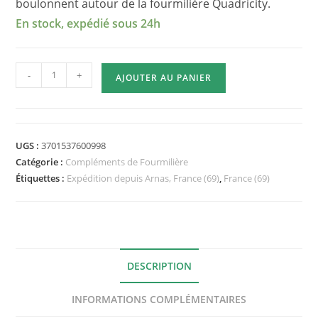
boulonnent autour de la fourmilière Quadricity.
En stock, expédié sous 24h
quantité
-
+
AJOUTER AU PANIER
de
Petit
Module
Alimentation
UGS :
3701537600998
spécial
Catégorie :
Compléments de Fourmilière
Quadricity
Étiquettes :
Expédition depuis Arnas, France (69)
,
France (69)
Model
2
DESCRIPTION
INFORMATIONS COMPLÉMENTAIRES