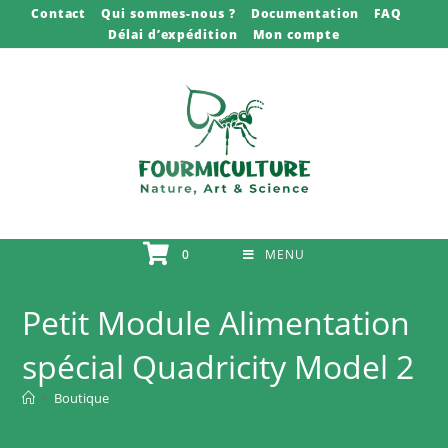
Skip
Contact
Qui sommes-nous ?
Documentation
FAQ
Délai d’expédition
Mon compte
to
content
0
MENU
Petit Module Alimentation
spécial Quadricity Model 2
>
Boutique