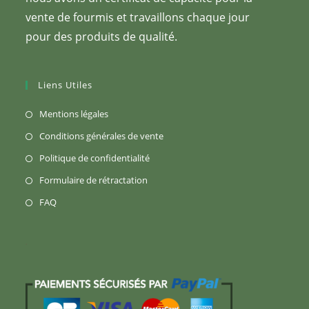
vente de fourmis et travaillons chaque jour
pour des produits de qualité.
Liens Utiles
S’ouvre
Mentions légales
dans
S’ouvre
Conditions générales de vente
un
dans
S’ouvre
Politique de confidentialité
nouvel
un
dans
S’ouvre
Formulaire de rétractation
onglet
nouvel
un
dans
S’ouvre
FAQ
onglet
nouvel
un
dans
onglet
nouvel
un
onglet
nouvel
onglet