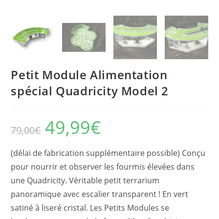
Petit Module Alimentation
spécial Quadricity Model 2
49,99
€
Le
Le
79,00
€
prix
prix
initial
actuel
était :
est :
79,00€.
49,99€.
(délai de fabrication supplémentaire possible) Conçu
pour nourrir et observer les fourmis élevées dans
une Quadricity. Véritable petit terrarium
panoramique avec escalier transparent ! En vert
satiné à liseré cristal. Les Petits Modules se