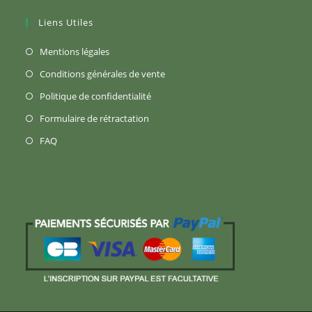
Liens Utiles
S’ouvre
Mentions légales
dans
S’ouvre
Conditions générales de vente
un
dans
S’ouvre
Politique de confidentialité
nouvel
un
dans
S’ouvre
Formulaire de rétractation
onglet
nouvel
un
dans
S’ouvre
FAQ
onglet
nouvel
un
dans
onglet
nouvel
un
onglet
nouvel
onglet