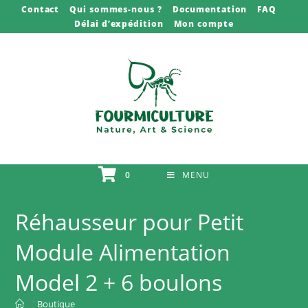
Skip
Contact
Qui sommes-nous ?
Documentation
FAQ
Délai d’expédition
Mon compte
to
content
0
MENU
Réhausseur pour Petit
Module Alimentation
Model 2 + 6 boulons
>
Boutique