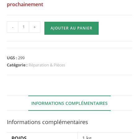
prochainement
quantité
-
+
AJOUTER AU PANIER
de
Remplacement
Sol
Minéral
UGS :
299
Catégorie :
Réparation & Pièces
INFORMATIONS COMPLÉMENTAIRES
Informations complémentaires
POIDS
1 kg