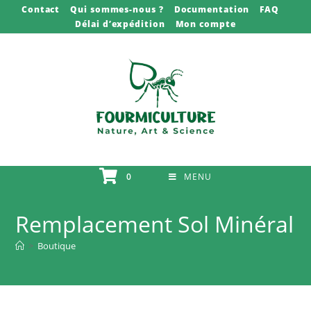
Skip
Contact
Qui sommes-nous ?
Documentation
FAQ
Délai d’expédition
Mon compte
to
content
0
MENU
Remplacement Sol Minéral
>
Boutique