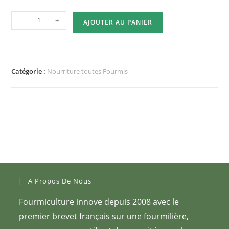
quantité
-
+
AJOUTER AU PANIER
de
Sachet
Feuilles
de
Catégorie :
Nourriture toutes Fourmis
Ronces
Fraîches
A Propos De Nous
Fourmiculture innove depuis 2008 avec le
premier brevet français sur une fourmilière,