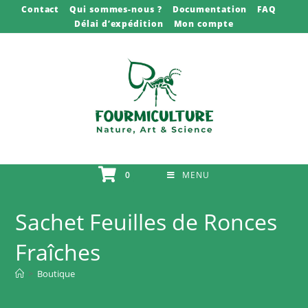
Skip
Contact
Qui sommes-nous ?
Documentation
FAQ
Délai d’expédition
Mon compte
to
content
0
MENU
Sachet Feuilles de Ronces
Fraîches
>
Boutique