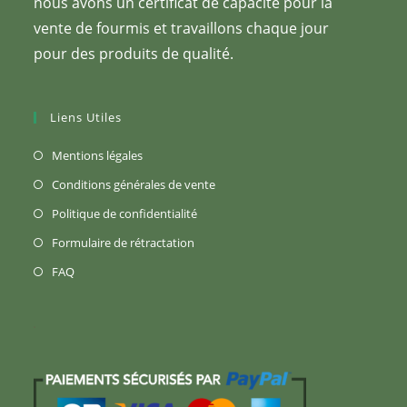
nous avons un certificat de capacité pour la
vente de fourmis et travaillons chaque jour
pour des produits de qualité.
Liens Utiles
S’ouvre
Mentions légales
dans
S’ouvre
Conditions générales de vente
un
dans
S’ouvre
Politique de confidentialité
nouvel
un
dans
S’ouvre
Formulaire de rétractation
onglet
nouvel
un
dans
S’ouvre
FAQ
onglet
nouvel
un
dans
onglet
nouvel
un
onglet
nouvel
onglet