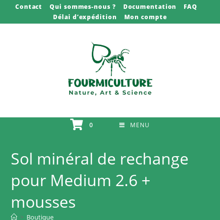
Skip
Contact
Qui sommes-nous ?
Documentation
FAQ
Délai d’expédition
Mon compte
to
content
0
MENU
Sol minéral de rechange
pour Medium 2.6 +
mousses
>
Boutique