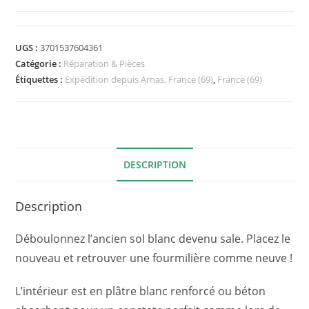
Sol
minéral
de
UGS :
3701537604361
rechange
Catégorie :
Réparation & Pièces
pour
Étiquettes :
Expédition depuis Arnas, France (69)
,
France (69)
Medium
2.6
+
mousses
DESCRIPTION
Description
Déboulonnez l’ancien sol blanc devenu sale. Placez le
nouveau et retrouver une fourmilière comme neuve !
L’intérieur est en plâtre blanc renforcé ou béton