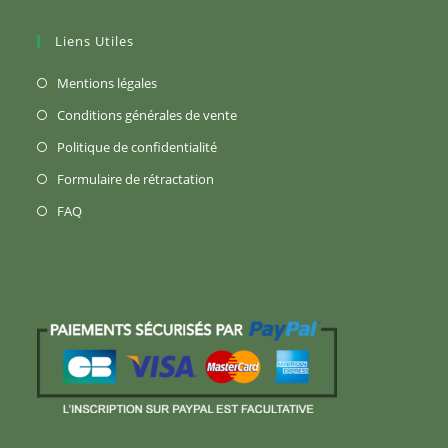
Liens Utiles
S’ouvre
Mentions légales
dans
S’ouvre
Conditions générales de vente
un
dans
S’ouvre
Politique de confidentialité
nouvel
un
dans
S’ouvre
Formulaire de rétractation
onglet
nouvel
un
dans
S’ouvre
FAQ
onglet
nouvel
un
dans
onglet
nouvel
un
onglet
nouvel
onglet