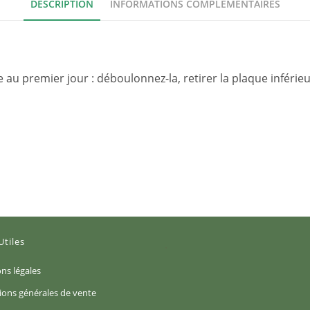
DESCRIPTION
INFORMATIONS COMPLÉMENTAIRES
u premier jour : déboulonnez-la, retirer la plaque inférieu
Utiles
S’ouvre
ns légales
dans
S’ouvre
ions générales de vente
un
dans