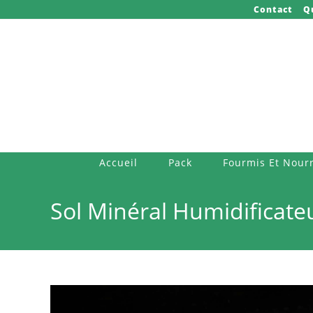
Skip
Contact
Q
to
content
Accueil
Pack
Fourmis Et Nourr
Sol Minéral Humidificate