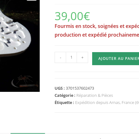
39,00
€
Fourmis en stock, soignées et expéd
production et expédié prochainem
quantité
-
+
AJOUTER AU PANIE
de
Sol
Minéral
Humidificateur
UGS :
3701537602473
de
Catégorie :
Réparation & Pièces
rechange
Étiquette :
Expédition depuis Arnas, France (6
-
Quadricity