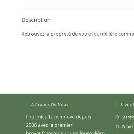
Description
Retrouvez la propreté de votre fourmilière comme a
A Propos De Nous
Liens 
Fourmiculture innove depuis
Mentio
2008 avec le premier
Condit
brevet français sur une fourmilière,