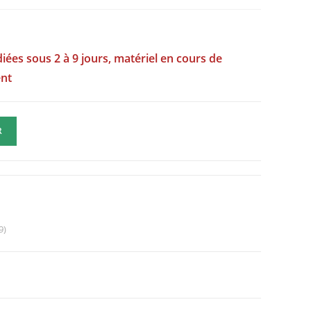
iées sous 2 à 9 jours, matériel en cours de
ent
R
9)