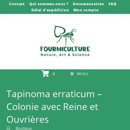
Skip
Contact
Qui sommes-nous ?
Documentation
FAQ
Délai d’expédition
Mon compte
to
content
0
MENU
Tapinoma erraticum –
Colonie avec Reine et
Ouvrières
>
Boutique