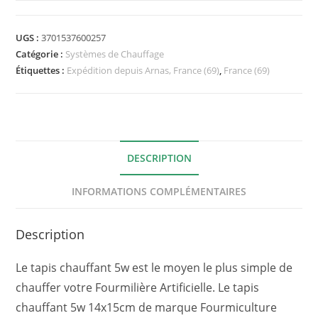
chauffant
5w
UGS :
3701537600257
14x15cm
Catégorie :
Systèmes de Chauffage
Fourmiculture®
Étiquettes :
Expédition depuis Arnas, France (69)
,
France (69)
DESCRIPTION
INFORMATIONS COMPLÉMENTAIRES
Description
Le tapis chauffant 5w est le moyen le plus simple de
chauffer votre Fourmilière Artificielle. Le tapis
chauffant 5w 14x15cm de marque Fourmiculture