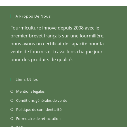
A Propos De Nous
Fourmiculture innove depuis 2008 avec le
premier brevet français sur une fourmilière,
nous avons un certificat de capacité pour la
vente de fourmis et travaillons chaque jour
pour des produits de qualité.
Liens Utiles
S’ouvre
Mentions légales
dans
S’ouvre
Conditions générales de vente
un
dans
S’ouvre
Politique de confidentialité
nouvel
un
dans
S’ouvre
Formulaire de rétractation
onglet
nouvel
un
dans
S’ouvre