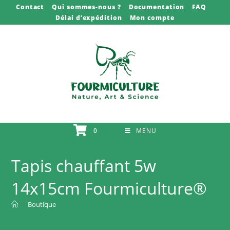
Skip
Contact
Qui sommes-nous ?
Documentation
FAQ
Délai d’expédition
Mon compte
to
content
0
MENU
Tapis chauffant 5w
14x15cm Fourmiculture®
>
Boutique