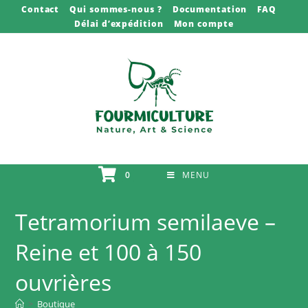
Skip
Contact
Qui sommes-nous ?
Documentation
FAQ
Délai d’expédition
Mon compte
to
content
0
MENU
Tetramorium semilaeve –
Reine et 100 à 150
ouvrières
>
Boutique