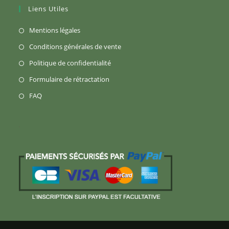
Liens Utiles
S’ouvre
Mentions légales
dans
S’ouvre
Conditions générales de vente
un
dans
S’ouvre
Politique de confidentialité
nouvel
un
dans
S’ouvre
Formulaire de rétractation
onglet
nouvel
un
dans
S’ouvre
FAQ
onglet
nouvel
un
dans
onglet
nouvel
un
onglet
nouvel
onglet