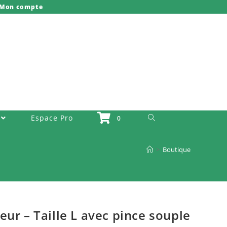
Mon compte
Toggle Website Search
Espace Pro
0
>
Boutique
ur – Taille L avec pince souple