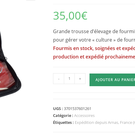
35,00
€
Grande trousse d’élevage de fourmis
pour gérer votre « culture » de fo
Fourmis en stock, soignées et expéd
production et expédié prochainem
quantité
-
+
AJOUTER AU PANIE
de
Trousse
de
Fourmiculteur
UGS :
3701537601261
-
Catégorie :
Accessoires
Taille
Étiquettes :
Expédition depuis Arnas, France (
L