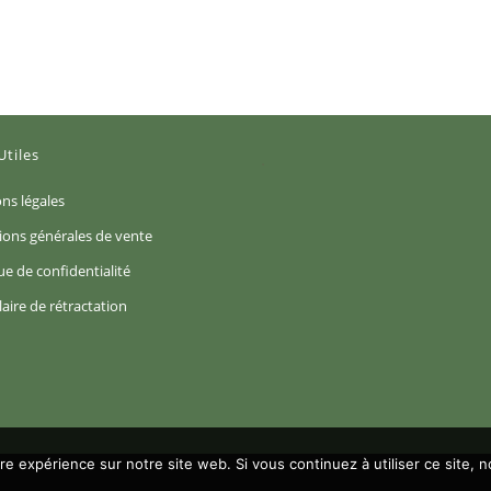
Utiles
S’ouvre
ns légales
dans
S’ouvre
ions générales de vente
un
dans
S’ouvre
ue de confidentialité
nouvel
un
dans
S’ouvre
aire de rétractation
onglet
nouvel
un
dans
ouvre
onglet
nouvel
un
ns
onglet
nouvel
n
onglet
uvel
glet
ure expérience sur notre site web. Si vous continuez à utiliser ce site,