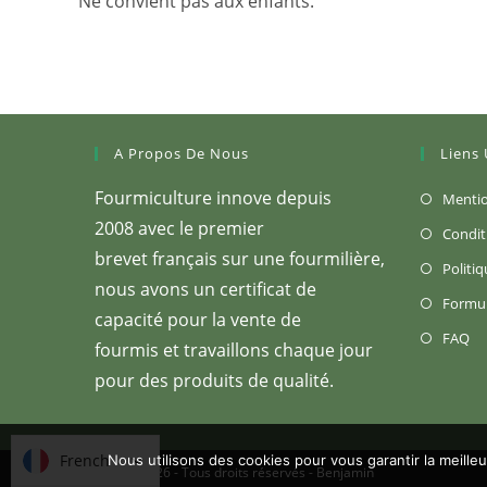
Ne convient pas aux enfants.
A Propos De Nous
Liens 
Fourmiculture innove depuis
Mentio
2008 avec le premier
Condit
brevet français sur une fourmilière,
Politiq
nous avons un certificat de
Formul
capacité pour la vente de
S’
FAQ
fourmis et travaillons chaque jour
da
pour des produits de qualité.
u
no
on
French
French
Nous utilisons des cookies pour vous garantir la meille
Copyright 2026 - Tous droits réservés -
Benjamin