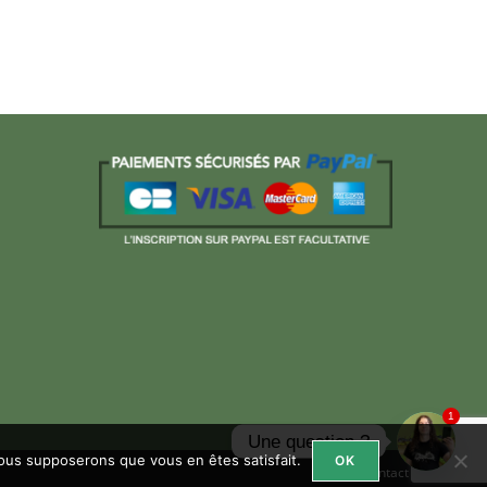
1
Une question ?
 nous supposerons que vous en êtes satisfait.
OK
Contact
Open ch