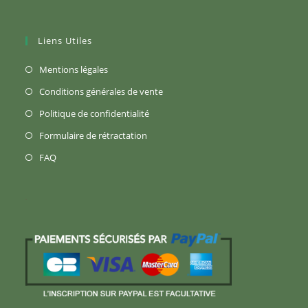
Liens Utiles
S’ouvre
Mentions légales
dans
S’ouvre
Conditions générales de vente
un
dans
S’ouvre
Politique de confidentialité
nouvel
un
dans
S’ouvre
Formulaire de rétractation
onglet
nouvel
un
dans
S’ouvre
FAQ
onglet
nouvel
un
dans
onglet
nouvel
un
onglet
nouvel
onglet