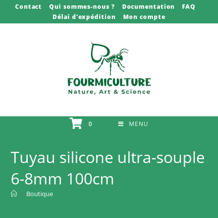
Skip
Contact
Qui sommes-nous ?
Documentation
FAQ
Délai d’expédition
Mon compte
to
content
0
MENU
Tuyau silicone ultra-souple
6-8mm 100cm
>
Boutique