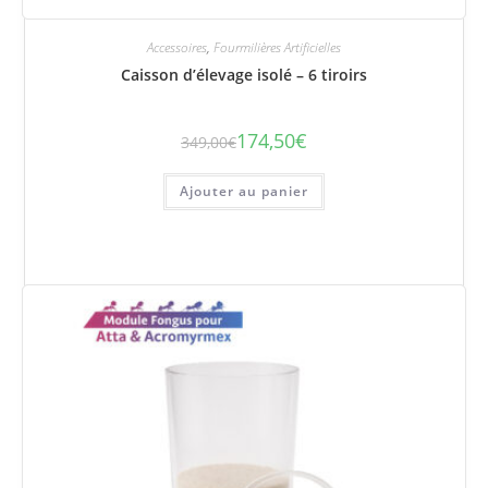
Accessoires
,
Fourmilières Artificielles
Caisson d’élevage isolé – 6 tiroirs
174,50
€
349,00
€
Le
Le
prix
prix
initial
actuel
était :
est :
Ajouter au panier
349,00€.
174,50€.