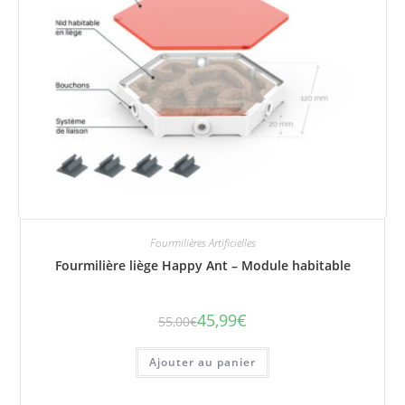
Fourmilières Artificielles
Fourmilière liège Happy Ant – Module habitable
45,99
€
55,00
€
Le
Le
prix
prix
initial
actuel
était :
est :
Ajouter au panier
55,00€.
45,99€.