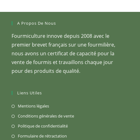
A Propos De Nous
Fourmiculture innove depuis 2008 avec le
premier brevet français sur une fourmilière,
nous avons un certificat de capacité pour la
vente de fourmis et travaillons chaque jour
pour des produits de qualité.
Liens Utiles
S’ouvre
Mentions légales
dans
S’ouvre
Conditions générales de vente
un
dans
S’ouvre
Politique de confidentialité
nouvel
un
dans
S’ouvre
Formulaire de rétractation
onglet
nouvel