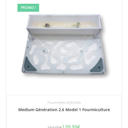
PROMO !
Fourmilières Artificielles
Medium Génération 2.6 Model 1 Fourmiculture
139,99
€
169,00
€