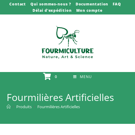
Skip
Contact
Qui sommes-nous ?
Documentation
FAQ
Délai d’expédition
Mon compte
to
content
0
MENU
Fourmilières Artificielles
>
Produits
>
Fourmilières Artificielles