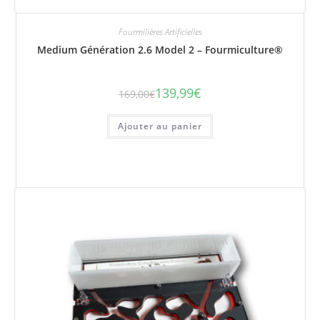
Fourmilières Artificielles
Medium Génération 2.6 Model 2 – Fourmiculture®
139,99
€
169,00
€
Le
Le
prix
prix
initial
actuel
était :
est :
Ajouter au panier
169,00€.
139,99€.