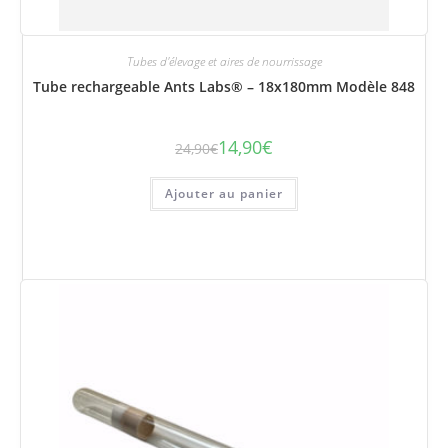
Tubes d'élevage et aires de nourrissage
Tube rechargeable Ants Labs® – 18x180mm Modèle 848
14,90
€
24,90
€
Le
Le
prix
prix
initial
actuel
était :
est :
Ajouter au panier
24,90€.
14,90€.