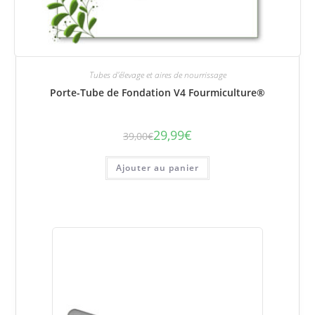
Tubes d'élevage et aires de nourrissage
Porte-Tube de Fondation V4 Fourmiculture®
29,99
€
39,00
€
Le
Le
prix
prix
initial
actuel
était :
est :
Ajouter au panier
39,00€.
29,99€.