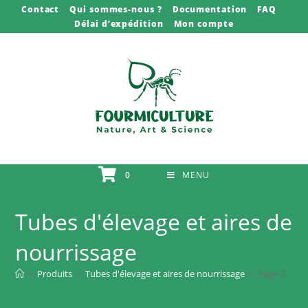
Skip
Contact
Qui sommes-nous ?
Documentation
FAQ
Délai d’expédition
Mon compte
to
content
0
MENU
Tubes d'élevage et aires de
nourrissage
>
Produits
>
Tubes d'élevage et aires de nourrissage
>
Page 2