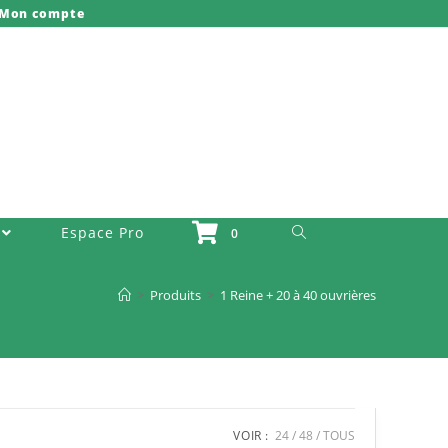
Mon compte
Toggle Website Search
Espace Pro
0
>
Produits
>
1 Reine + 20 à 40 ouvrières
VOIR :
24
48
TOUS