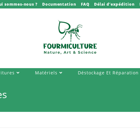
ui sommes-nous ?
Documentation
FAQ
Délai d’expédition
itures
Matériels
Déstockage Et Réparation
es