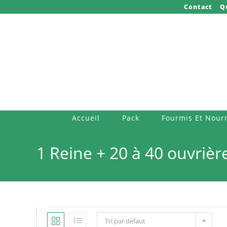
Skip
Contact
Q
to
content
Accueil
Pack
Fourmis Et Nourr
1 Reine + 20 à 40 ouvrièr
Tri par défaut