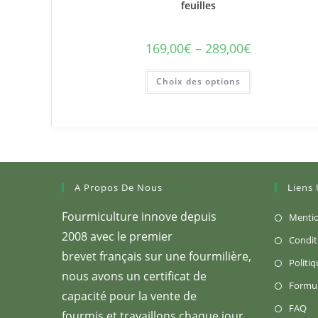
feuilles
169,00
€
–
289,00
€
Plage
de
prix :
Ce
169,00€
Choix des options
produit
à
a
289,00€
plusieurs
variations.
Les
options
peuvent
être
choisies
sur
la
A Propos De Nous
Liens 
page
du
produit
Fourmiculture innove depuis
Mentio
2008 avec le premier
Condit
brevet français sur une fourmilière,
Politiq
nous avons un certificat de
Formul
capacité pour la vente de
S’
FAQ
fourmis et travaillons chaque jour